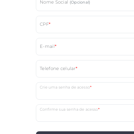
Nome Social
(Opcional)
CPF
*
E-mail
*
Telefone celular
*
Crie uma senha de acesso
*
Confirme sua senha de acesso
*